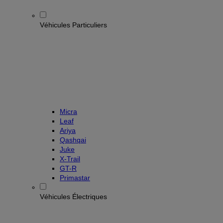
Véhicules Particuliers
Micra
Leaf
Ariya
Qashqai
Juke
X-Trail
GT-R
Primastar
Véhicules Électriques