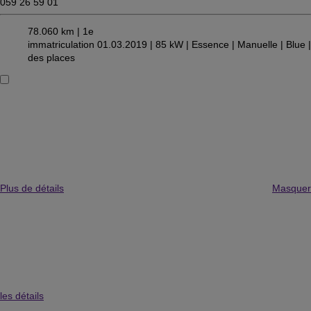
059 26 59 01
78.060 km |
1e
immatriculation 01.03.2019 |
85 kW |
Essence
| Manuelle
| Blue
|
des places
Plus de détails
Masquer
les détails