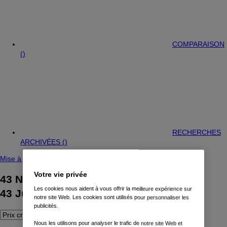
COMPARAISON
(
)
RECHERCHES
ARCHIVÉES (
)
Mise à jour de la recherche
Votre vie privée
43
Nissan Juke trouvé(s)
Les cookies nous aident à vous offrir la meilleure expérience sur
43
Juke trouvé(s)
notre site Web. Les cookies sont utilisés pour personnaliser les
publicités.
Nous les utilisons pour analyser le trafic de notre site Web et