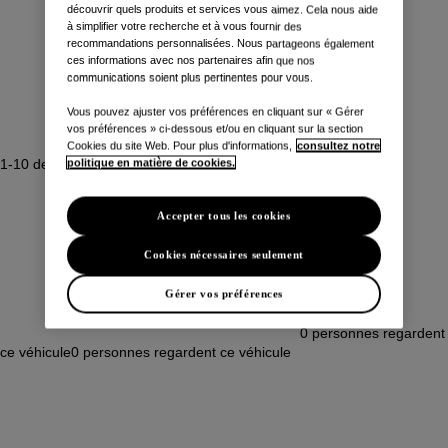
découvrir quels produits et services vous aimez. Cela nous aide
à simplifier votre recherche et à vous fournir des
recommandations personnalisées. Nous partageons également
ces informations avec nos partenaires afin que nos
communications soient plus pertinentes pour vous.
Vous pouvez ajuster vos préférences en cliquant sur « Gérer
vos préférences » ci-dessous et/ou en cliquant sur la section
Cookies du site Web. Pour plus d'informations,
consultez notre
1-10 de 43 résultat(s)
politique en matière de cookies.
Accepter tous les cookies
Cookies nécessaires seulement
Gérer vos préférences
0
personnes regardent
ce véhicule
0
personnes regardent ce véhicule