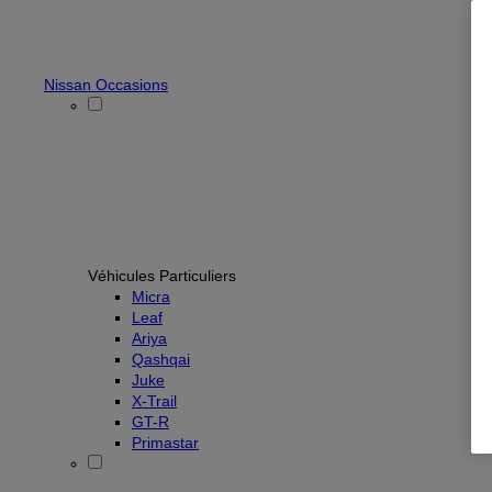
Nissan Occasions
Véhicules Particuliers
Micra
Leaf
Ariya
Qashqai
Juke
X-Trail
GT-R
Primastar