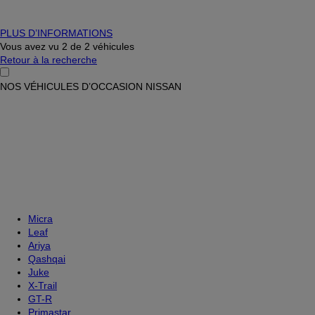
PLUS D’INFORMATIONS
Vous avez vu
2
de
2 véhicules
Retour à la recherche
NOS VÉHICULES D’OCCASION NISSAN
Micra
Leaf
Ariya
Qashqai
Juke
X-Trail
GT-R
Primastar