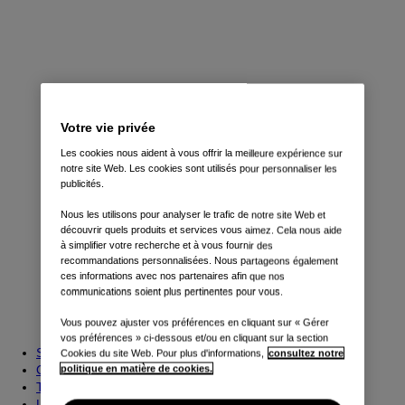
Leaf
Ariya
Votre vie privée
Les cookies nous aident à vous offrir la meilleure expérience sur
Véhicules Utilitaires
notre site Web. Les cookies sont utilisés pour personnaliser les
publicités.
Nous les utilisons pour analyser le trafic de notre site Web et
découvrir quels produits et services vous aimez. Cela nous aide
à simplifier votre recherche et à vous fournir des
recommandations personnalisées. Nous partageons également
ces informations avec nos partenaires afin que nos
communications soient plus pertinentes pour vous.
Primastar
Vous pouvez ajuster vos préférences en cliquant sur « Gérer
Interstar
vos préférences » ci-dessous et/ou en cliquant sur la section
Stock
Cookies du site Web. Pour plus d'informations,
consultez notre
Offre de reprise
politique en matière de cookies.
Trouvez un concessionnaire
La promesse Nissan Intelligent Choice