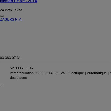
Nissan LEAF - 2014
24 kWh Tekna
ZAGERS N.V.
03 383 07 31
52.000 km |
1e
immatriculation 05.09.2014 |
80 kW |
Electrique
| Automatique
| 
des places