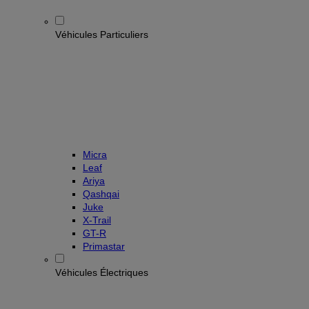
Véhicules Particuliers
Micra
Leaf
Ariya
Qashqai
Juke
X-Trail
GT-R
Primastar
Véhicules Électriques