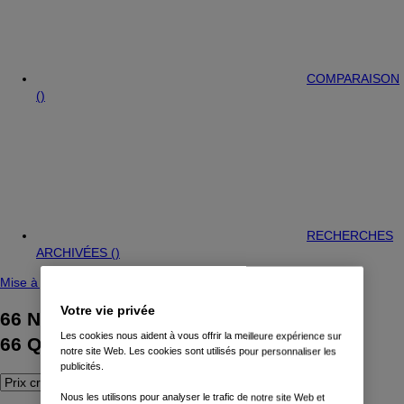
COMPARAISON
(
)
RECHERCHES
ARCHIVÉES (
)
Mise à jour de la recherche
Votre vie privée
66
Nissan Qashqai trouvé(s)
Les cookies nous aident à vous offrir la meilleure expérience sur
66
Qashqai trouvé(s)
notre site Web. Les cookies sont utilisés pour personnaliser les
publicités.
Nous les utilisons pour analyser le trafic de notre site Web et