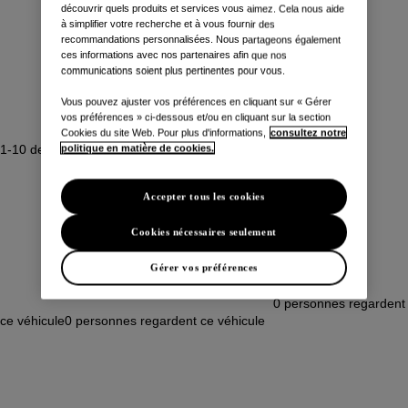
découvrir quels produits et services vous aimez. Cela nous aide
à simplifier votre recherche et à vous fournir des
recommandations personnalisées. Nous partageons également
ces informations avec nos partenaires afin que nos
communications soient plus pertinentes pour vous.
Vous pouvez ajuster vos préférences en cliquant sur « Gérer
vos préférences » ci-dessous et/ou en cliquant sur la section
Cookies du site Web. Pour plus d'informations,
consultez notre
1-10 de 66 résultat(s)
politique en matière de cookies.
Accepter tous les cookies
Cookies nécessaires seulement
Gérer vos préférences
0
personnes regardent
ce véhicule
0
personnes regardent ce véhicule