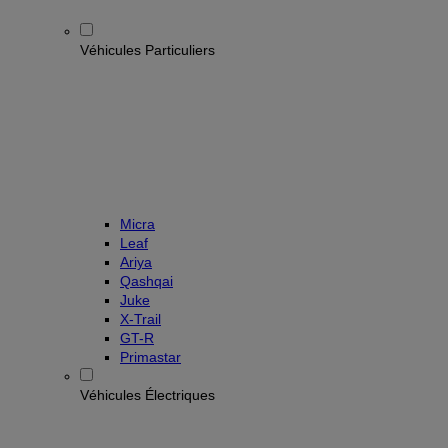
Véhicules Particuliers
Micra
Leaf
Ariya
Qashqai
Juke
X-Trail
GT-R
Primastar
Véhicules Électriques