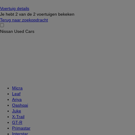
Voertuig details
Je hebt
2
van de
2 voertuigen bekeken
Terug naar zoekopdracht
Nissan Used Cars
Micra
Leaf
Ariya
Qashqai
Juke
X-Trail
GT-R
Primastar
Interstar