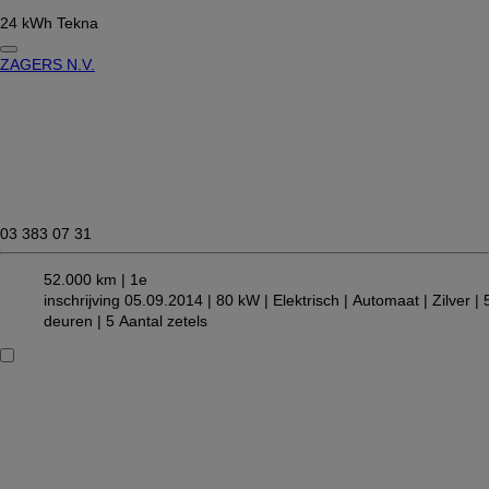
24 kWh Tekna
ZAGERS N.V.
03 383 07 31
52.000 km |
1e
inschrijving 05.09.2014 |
80 kW |
Elektrisch
| Automaat
| Zilver
| 
deuren
| 5 Aantal zetels