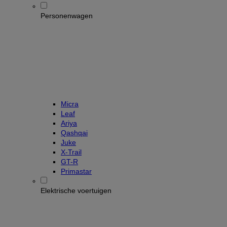
Personenwagen
Micra
Leaf
Ariya
Qashqai
Juke
X-Trail
GT-R
Primastar
Elektrische voertuigen