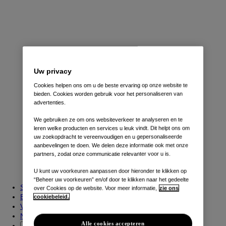
Leaf
Ariya
Uw privacy
Bedrijfswagen
Cookies helpen ons om u de beste ervaring op onze website te
bieden. Cookies worden gebruik voor het personaliseren van
advertenties.
We gebruiken ze om ons websiteverkeer te analyseren en te
leren welke producten en services u leuk vindt. Dit helpt ons om
uw zoekopdracht te vereenvoudigen en u gepersonaliseerde
aanbevelingen te doen. We delen deze informatie ook met onze
partners, zodat onze communicatie relevanter voor u is.
Primastar
U kunt uw voorkeuren aanpassen door hieronder te klikken op
Interstar
“Beheer uw voorkeuren” en/of door te klikken naar het gedeelte
Stock
over Cookies op de website. Voor meer informatie,
zie ons
Bereken uw overname
cookiebeleid.
Verdeler zoeken
Nissan Intelligent Choice
Alle cookies accepteren