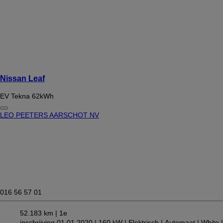
Nissan Leaf
EV Tekna 62kWh
LEO PEETERS AARSCHOT NV
016 56 57 01
52.183 km |
1e
inschrijving 01.01.2020 |
160 kW |
Elektrisch
| Automaat
| White
|