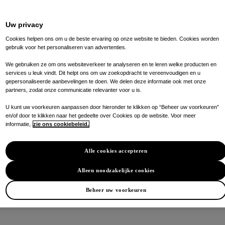
Uw privacy
Cookies helpen ons om u de beste ervaring op onze website te bieden. Cookies worden
gebruik voor het personaliseren van advertenties.
We gebruiken ze om ons websiteverkeer te analyseren en te leren welke producten en
services u leuk vindt. Dit helpt ons om uw zoekopdracht te vereenvoudigen en u
gepersonaliseerde aanbevelingen te doen. We delen deze informatie ook met onze
partners, zodat onze communicatie relevanter voor u is.
U kunt uw voorkeuren aanpassen door hieronder te klikken op “Beheer uw voorkeuren”
en/of door te klikken naar het gedeelte over Cookies op de website. Voor meer
informatie,
zie ons cookiebeleid.
Alle cookies accepteren
Alleen noodzakelijke cookies
Beheer uw voorkeuren