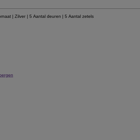
omaat
| Zilver
| 5 Aantal deuren
| 5 Aantal zetels
rbergen