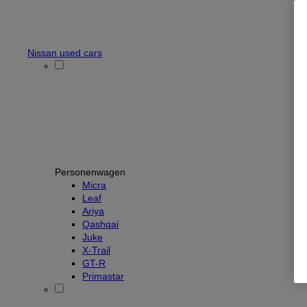
Nissan used cars
Personenwagen
Micra
Leaf
Ariya
Qashqai
Juke
X-Trail
GT-R
Primastar