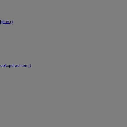
ijken (
)
oekopdrachten (
)