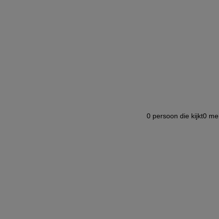
0
persoon die kijkt
0
men